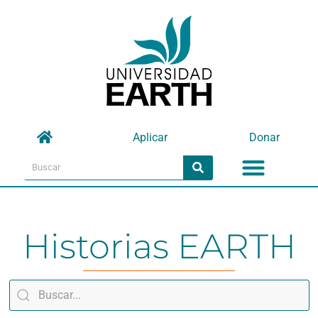
Omitir
e
ir
al
contenido
Aplicar
Donar
Menu
Search
Search
Historias EARTH