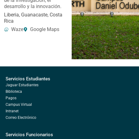
de la investigación, el
desarrollo y la innovación.
Liberia, Guanacaste, Costa
Rica
Waze
Google Maps
Servicios Estudiantes
Jaguar Estudiantes
Biblioteca
Pagos
Campus Virtual
Intranet
Correo Electrónico
Servicios Funcionarios