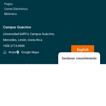
Pagos
Correo Electrónico
Biblioteca
Campus Guácimo
Universidad EARTH, Campus Guácimo,
Mercedes, Limón, Costa Rica
+506 2713-0000
English
Waze
Google Maps
Gestionar consentimiento
Campus Daniel Oduber Quirós
Liberia, Guanacaste, Costa Rica
+506 2713-0481
Waze
Google Maps
Fundación EARTH
151 Ellis Street NE, Floor 1 Atlanta, Georgia
United States 30303