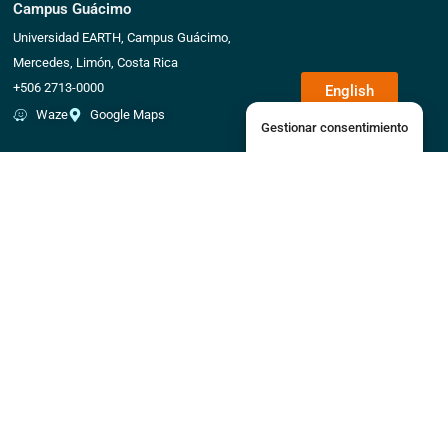
Campus Guácimo
Universidad EARTH, Campus Guácimo,
Mercedes, Limón, Costa Rica
+506 2713-0000
English
Waze
Google Maps
Gestionar consentimiento
Campus Daniel Oduber Quirós
Liberia, Guanacaste, Costa Rica
+506 2713-0481
Waze
Google Maps
Fundación EARTH
151 Ellis Street NE, Floor 1 Atlanta, Georgia
United States 30303
+1 404-995-1230
Waze
Google Maps
Contáctanos
Empleo
Política de Privacidad