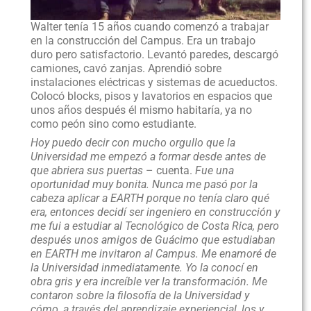
Walter tenía 15 años cuando comenzó a trabajar
en la construcción del Campus. Era un trabajo
duro pero satisfactorio. Levantó paredes, descargó
camiones, cavó zanjas. Aprendió sobre
instalaciones eléctricas y sistemas de acueductos.
Colocó blocks, pisos y lavatorios en espacios que
unos años después él mismo habitaría, ya no
como peón sino como estudiante.
Hoy puedo decir con mucho orgullo que la
Universidad me empezó a formar desde antes de
que abriera sus puertas
– cuenta.
Fue una
oportunidad muy bonita. Nunca me pasó por la
cabeza aplicar a EARTH porque no tenía claro qué
era, entonces decidí ser ingeniero en construcción y
me fui a estudiar al Tecnológico de Costa Rica, pero
después unos amigos de Guácimo que estudiaban
en EARTH me invitaron al Campus. Me enamoré de
la Universidad inmediatamente. Yo la conocí en
obra gris y era increíble ver la transformación. Me
contaron sobre la filosofía de la Universidad y
cómo, a través del aprendizaje experiencial, los y