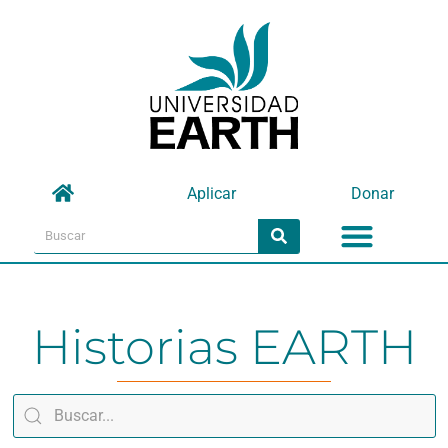
Omitir
e
ir
al
contenido
Aplicar
Donar
Menu
Search
Search
Historias EARTH