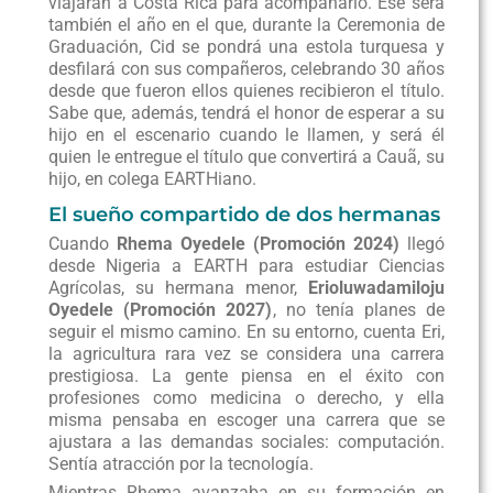
viajarán a Costa Rica para acompañarlo. Ese será
también el año en el que, durante la Ceremonia de
Graduación, Cid se pondrá una estola turquesa y
desfilará con sus compañeros, celebrando 30 años
desde que fueron ellos quienes recibieron el título.
Sabe que, además, tendrá el honor de esperar a su
hijo en el escenario cuando le llamen, y será él
quien le entregue el título que convertirá a Cauã, su
hijo, en colega EARTHiano.
El sueño compartido de dos hermanas
Cuando
Rhema Oyedele (Promoción 2024)
llegó
desde Nigeria a EARTH para estudiar Ciencias
Agrícolas, su hermana menor,
Erioluwadamiloju
Oyedele (Promoción 2027)
, no tenía planes de
seguir el mismo camino. En su entorno, cuenta Eri,
la agricultura rara vez se considera una carrera
prestigiosa. La gente piensa en el éxito con
profesiones como medicina o derecho, y ella
misma pensaba en escoger una carrera que se
ajustara a las demandas sociales: computación.
Sentía atracción por la tecnología.
Mientras Rhema avanzaba en su formación en