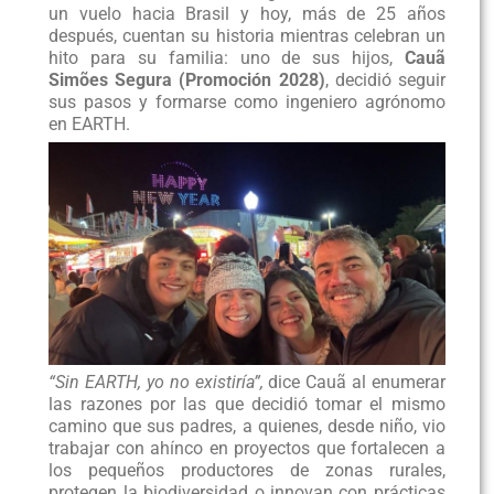
un vuelo hacia Brasil y hoy, más de 25 años
después, cuentan su historia mientras celebran un
hito para su familia: uno de sus hijos,
Cauã
Simões Segura (Promoción 2028)
, decidió seguir
sus pasos y formarse como ingeniero agrónomo
en EARTH.
“Sin
EARTH,
yo
no
existiría”,
dice Cauã al enumerar
las razones por las que decidió tomar el mismo
camino que sus padres, a quienes, desde niño, vio
trabajar con ahínco en proyectos que fortalecen a
los pequeños productores de zonas rurales,
protegen la biodiversidad o innovan con prácticas