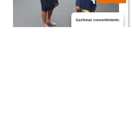
Gestionar consentimiento
Servicios Estudiantes
Jaguar Estudiantes
Biblioteca
Pagos
Campus Virtual
Intranet
Correo Electrónico
Servicios Funcionarios