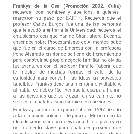
Frankys
de
la
Osa
(Promoción
2002,
Cuba)
recuerda, con nombres y apellidos, a quienes
marcaron su paso por EARTH. Recuerda que el
profesor Carlos Burgos fue una de las personas
que le ayudó a entrar a la Universidad; recuerda el
entusiasmo con que Yanine Chan, ahora Decana,
enseñaba sobre Procesamiento de Alimentos; sabe
que fue en el curso de Empresa con la profesora
Irene Alvarado
en donde se llenó de herramientas
para construir su propio negocio familiar; no olvida
las aventuras con el profesor Pánfilo Tabora, que
le mostró, de muchas formas, el valor de la
curiosidad para convertir las ideas en proyectos
tangibles. Frankys tiene una memoria envidiable y,
al hablar con él, es fácil ver que la usa para honrar
a las personas que se cruzan en su camino, no
solo con la palabra sino también con acciones.
Frankys y su familia dejaron Cuba en 1997 debido
a la situación política. Llegaron a México con la
idea de comenzar una nueva vida. Él era joven y en
un momento clave para cualquier persona que
tiene la oportunidad de escoger un camino: debía