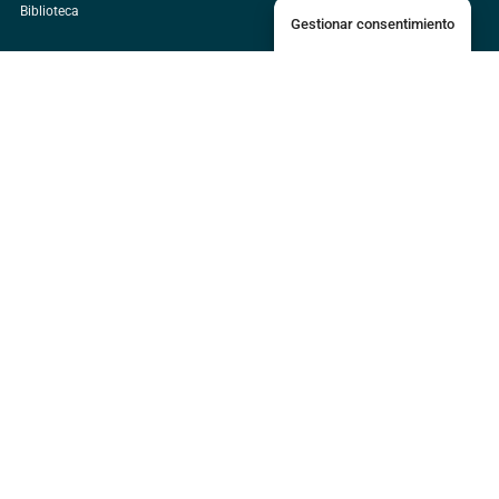
Biblioteca
Gestionar consentimiento
Campus Guácimo
Universidad EARTH, Campus Guácimo,
Mercedes, Limón, Costa Rica
+506 2713-0000
Waze
Google Maps
Campus Daniel Oduber Quirós
Liberia, Guanacaste, Costa Rica
+506 2713-0481
Waze
Google Maps
Fundación EARTH
151 Ellis Street NE, Floor 1 Atlanta, Georgia
United States 30303
+1 404-995-1230
Waze
Google Maps