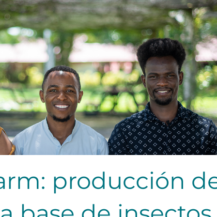
arm: producción d
 a base de insectos