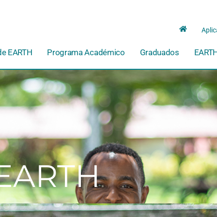
Aplic
de EARTH
Programa Académico
Graduados
EARTH
 EARTH