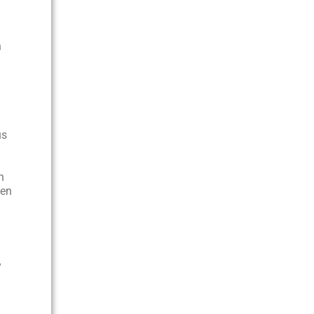
a
us
n
 en
y