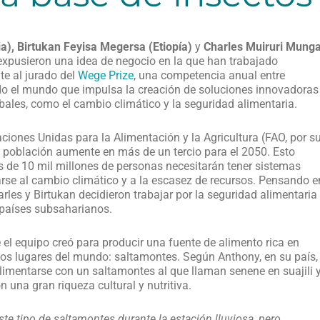
a), Birtukan Feyisa Megersa (Etiopía)
y
Charles Muiruri Mung
expusieron una idea de negocio en la que han trabajado
e al jurado del
Wege Prize
, una competencia anual entre
odo el mundo que impulsa la creación de soluciones innovadoras
lobales, como el cambio climático y la seguridad alimentaria.
ciones Unidas para la Alimentación y la Agricultura (FAO, por s
la población aumente en más de un tercio para el 2050. Esto
s de 10 mil millones de personas necesitarán tener sistemas
se al cambio climático y a la escasez de recursos. Pensando e
les y Birtukan decidieron trabajar por la seguridad alimentaria
s países subsaharianos.
 el equipo creó para producir una fuente de alimento rica en
s lugares del mundo: saltamontes. Según Anthony, en su país,
limentarse con un saltamontes al que llaman senene en suajili 
 una gran riqueza cultural y nutritiva.
te tipo de saltamontes durante la estación lluviosa, pero