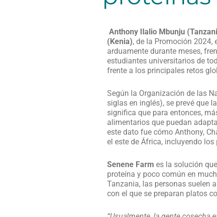
Anthony Ilalio Mbunju (Tanzani
(Kenia)
, de la Promoción 2024, 
arduamente durante meses, frent
estudiantes universitarios de t
frente a los principales retos g
Según la Organización de las Na
siglas en inglés), se prevé que 
significa que para entonces, má
alimentarios que puedan adaptar
este dato fue cómo Anthony, Char
el este de África, incluyendo lo
Senene Farm
es la solución que
proteína y poco común en mucho
Tanzania, las personas suelen a
con el que se preparan platos con
“Usualmente, la gente cosecha es