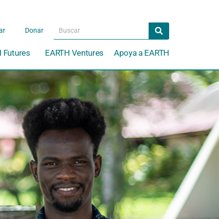
Search
Search
ar
Donar
 Futures
EARTH Ventures
Apoya a EARTH