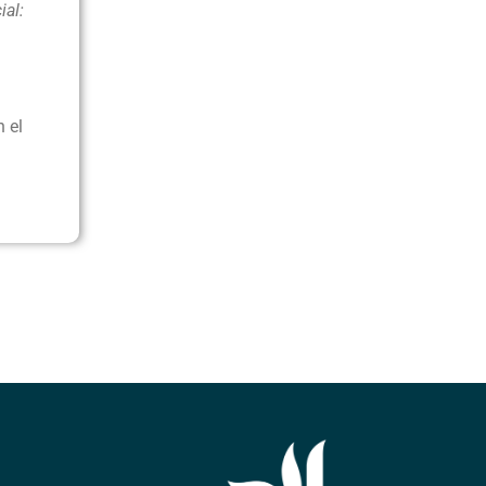
ial:
 el