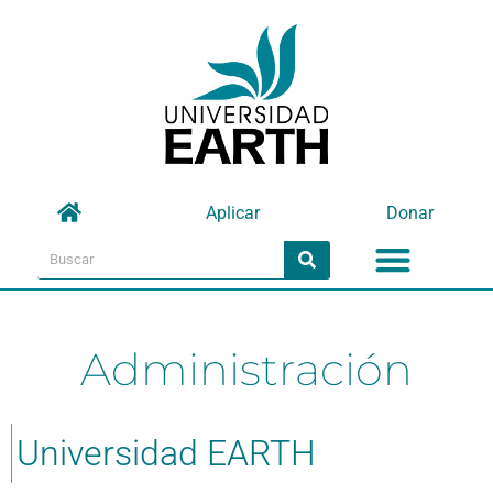
Omitir
e
ir
al
contenido
Aplicar
Donar
Menu
Search
Search
Administración
Universidad EARTH