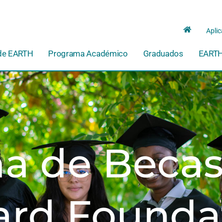
Aplic
de EARTH
Programa Académico
Graduados
EARTH
a de Beca
ard Founda