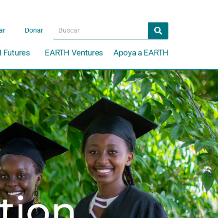
Search
Search
ar
Donar
 Futures
EARTH Ventures
Apoya a EARTH
s
tion