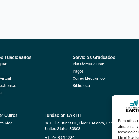
os Funcionarios
Servicios Graduados
guar
Plataforma Alumni
Pagos
irtual
Correo Electrónico
lectrónico
Biblioteca
a
r Quirós
Fundación EARTH
Para ofrecer
ta Rica
151 Ellis Street NE, Floor 1
Atlanta, Georgia,
almacenar y/
United States 30303
tecnologías
+1 404-995-1230
identificacio